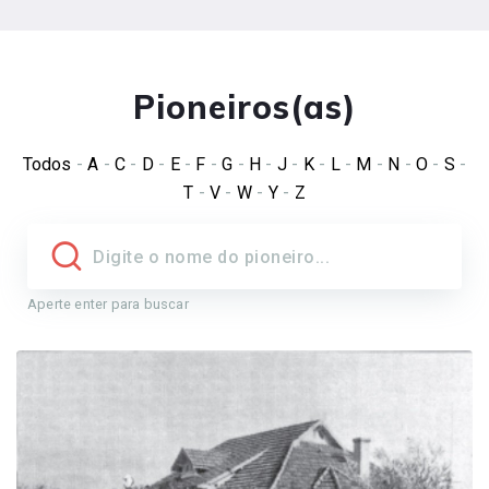
Pioneiros(as)
Todos
-
A
-
C
-
D
-
E
-
F
-
G
-
H
-
J
-
K
-
L
-
M
-
N
-
O
-
S
-
T
-
V
-
W
-
Y
-
Z
Aperte enter para buscar