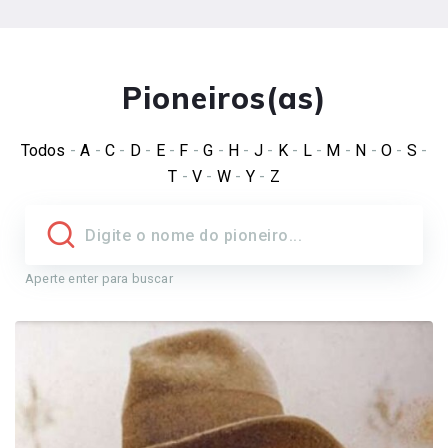
Pioneiros(as)
Todos
-
A
-
C
-
D
-
E
-
F
-
G
-
H
-
J
-
K
-
L
-
M
-
N
-
O
-
S
-
T
-
V
-
W
-
Y
-
Z
Aperte enter para buscar