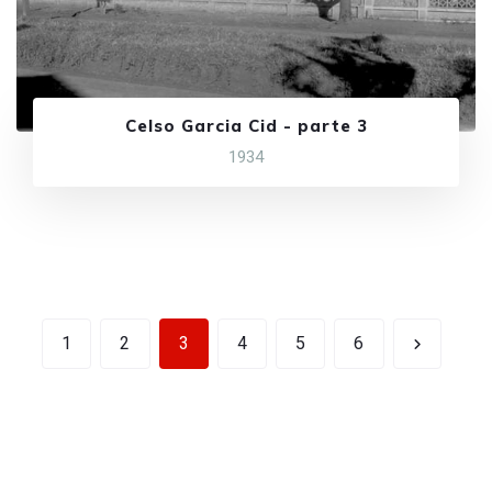
Celso Garcia Cid - parte 3
1934
1
2
3
4
5
6