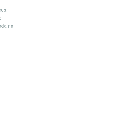
eus,
o
zada na