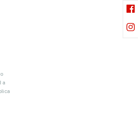
ro
l a
lica