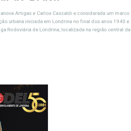
ilanova Artigas e Carlos Cascaldi e considerada um marco
ção urbana iniciada em Londrina no final dos anos 1940 e
ga Rodoviária de Londrina, localizada na região central da