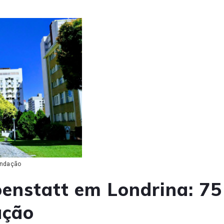
undação
enstatt em Londrina: 75
ação