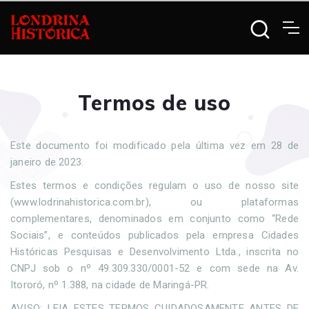
Termos de uso
Este documento foi modificado pela última vez em 28 de
janeiro de 2023.
Estes termos e condições regulam o uso de nosso site
(www.lodrinahistorica.com.br), ou plataformas
complementares, denominados em conjunto como “Rede
Sociais”, e conteúdos publicados pela empresa Cidades
Históricas Pesquisas e Desenvolvimento Ltda., inscrita no
CNPJ sob o nº 49.309.330/0001-52 e com sede na Av.
Itororó, nº 1.388, na cidade de Maringá-PR.
AVISO: LEIA ESTES TERMOS CUIDADOSAMENTE ANTES DE