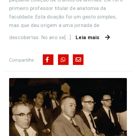
primeiro professor titular de anatomia da
faculdade. Esta doação foi um gesto simples,
mas que deu origem a uma jornada de
descobertas. No ano se[...]
Leia mais
Compartilhe