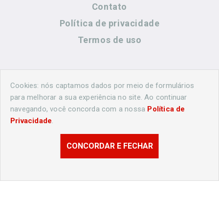
Contato
Política de privacidade
Termos de uso
Contato
Cookies: nós captamos dados por meio de formulários
para melhorar a sua experiência no site. Ao continuar
navegando, você concorda com a nossa
Política de
(44) 99883-8883
Privacidade
.
cidadeshistoricasoficial@gmail.com
CONCORDAR E FECHAR
© 2026 Londrina Histórica. Todos os direitos reservados.
Desenvolvido por
Agência Nova Inteligência.