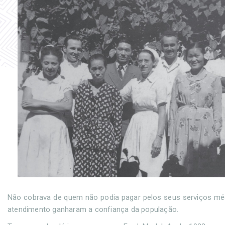
Não cobrava de quem não podia pagar pelos seus serviços méd
atendimento ganharam a confiança da população.