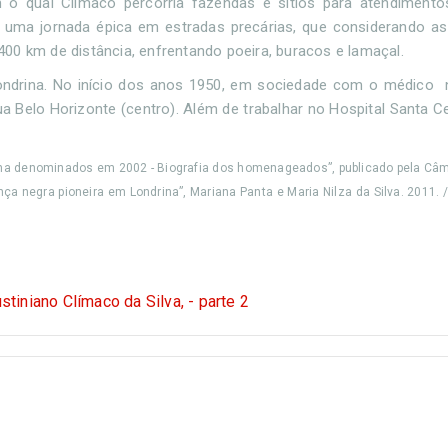
o qual Clímaco percorria fazendas e sítios para atendimentos
, uma jornada épica em estradas precárias, que considerando as
00 km de distância, enfrentando poeira, buracos e lamaçal.
ndrina. No início dos anos 1950, em sociedade com o médico n
ua Belo Horizonte (centro). Além de trabalhar no Hospital Santa Ce
drina denominados em 2002 - Biografia dos homenageados”, publicado pela Câ
nça negra pioneira em Londrina”, Mariana Panta e Maria Nilza da Silva. 2011. 
stiniano Clímaco da Silva, - parte 2