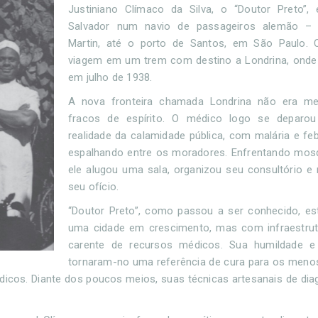
Justiniano Clímaco da Silva, o “Doutor Preto”
Salvador num navio de passageiros alemão – 
Martin, até o porto de Santos, em São Paulo. 
viagem em um trem com destino a Londrina, ond
em julho de 1938.
A nova fronteira chamada Londrina não era m
fracos de espírito. O médico logo se deparo
realidade da calamidade pública, com malária e fe
espalhando entre os moradores. Enfrentando mosq
ele alugou uma sala, organizou seu consultório 
seu ofício.
“Doutor Preto”, como passou a ser conhecido, es
uma cidade em crescimento, mas com infraestrutu
carente de recursos médicos. Sua humildade e
tornaram-no uma referência de cura para os meno
icos. Diante dos poucos meios, suas técnicas artesanais de dia