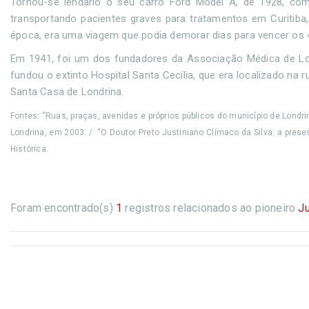
Tornou-se lendário o seu carro Ford Model A, de 1928, com 
transportando pacientes graves para tratamentos em Curitiba
época, era uma viagem que podia demorar dias para vencer os 4
Em 1941, foi um dos fundadores da Associação Médica de Lo
fundou o extinto Hospital Santa Cecília, que era localizado na r
Santa Casa de Londrina.
Fontes: “Ruas, praças, avenidas e próprios públicos do município de Lon
Londrina, em 2003. / “O Doutor Preto Justiniano Clímaco da Silva: a prese
Histórica.
Foram encontrado(s)
1
registros relacionados ao pioneiro
Ju