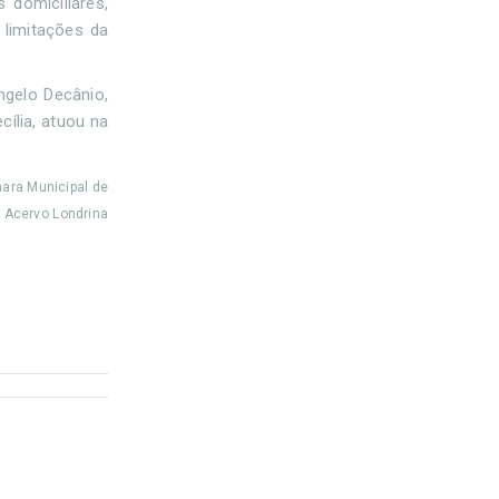
 domiciliares,
 limitações da
gelo Decânio,
cília, atuou na
mara Municipal de
/ Acervo Londrina