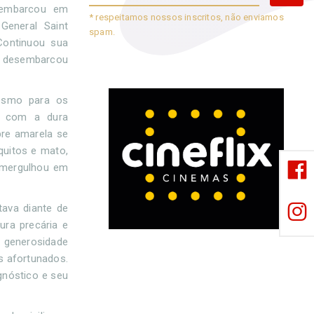
, embarcou em
* respeitamos nossos inscritos, não enviamos
General Saint
spam.
Continuou sua
e desembarcou
esmo para os
u com a dura
bre amarela se
uitos e mato,
e mergulhou em
tava diante de
ra precária e
 generosidade
s afortunados.
gnóstico e seu