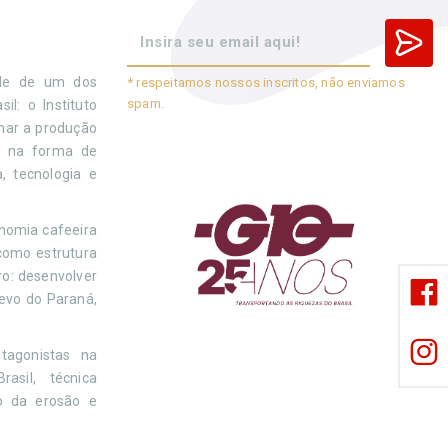
ede de um dos
* respeitamos nossos inscritos, não enviamos
spam.
il: o Instituto
nar a produção
da na forma de
, tecnologia e
onomia cafeeira
como estrutura
ro: desenvolver
levo do Paraná,
tagonistas na
asil, técnica
o da erosão e