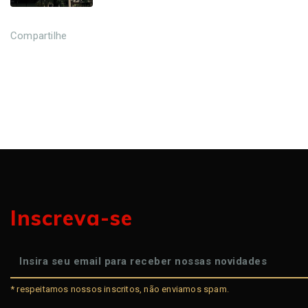
Compartilhe
Inscreva-se
* respeitamos nossos inscritos, não enviamos spam.