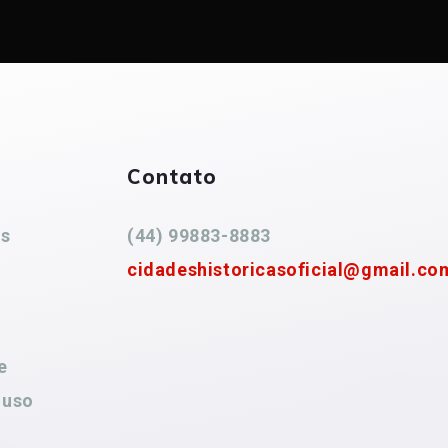
Contato
es
(44) 99883-8883
cidadeshistoricasoficial@gmail.co
e
 uso