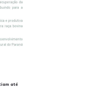
recuperação da
ibuindo para a
ica e produtiva
ra raça bovina
desenvolvimento
ural do Paraná
stiam até