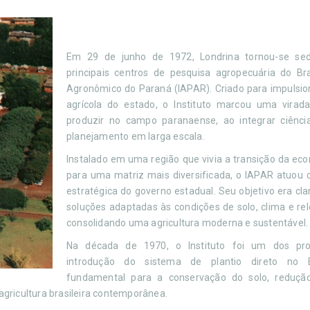
Em 29 de junho de 1972, Londrina tornou-se s
principais centros de pesquisa agropecuária do Bras
Agronômico do Paraná (IAPAR). Criado para impulsio
agrícola do estado, o Instituto marcou uma vira
produzir no campo paranaense, ao integrar ciência
planejamento em larga escala.
Instalado em uma região que vivia a transição da ec
para uma matriz mais diversificada, o IAPAR atuou 
estratégica do governo estadual. Seu objetivo era cla
soluções adaptadas às condições de solo, clima e re
consolidando uma agricultura moderna e sustentável.
Na década de 1970, o Instituto foi um dos pro
introdução do sistema de plantio direto no Br
fundamental para a conservação do solo, reduçã
gricultura brasileira contemporânea.