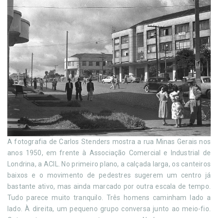
A fotografia de Carlos Stenders mostra a rua Minas Gerais nos
anos 1950, em frente à Associação Comercial e Industrial de
Londrina, a ACIL. No primeiro plano, a calçada larga, os canteiros
baixos e o movimento de pedestres sugerem um centro já
bastante ativo, mas ainda marcado por outra escala de tempo.
Tudo parece muito tranquilo. Três homens caminham lado a
lado. À direita, um pequeno grupo conversa junto ao meio-fio.