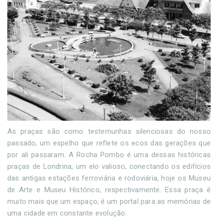
As praças são como testemunhas silenciosas do nosso
passado, um espelho que reflete os ecos das gerações que
por ali passaram. A Rocha Pombo é uma dessas históricas
praças de Londrina, um elo valioso, conectando os edifícios
das antigas estações ferroviária e rodoviária, hoje os Museu
de Arte e Museu Histórico, respectivamente. Essa praça é
muito mais que um espaço; é um portal para as memórias de
uma cidade em constante evolução.