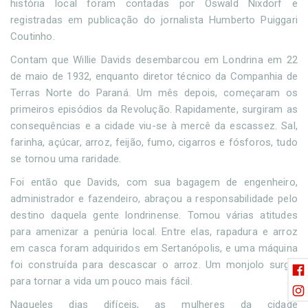
história local foram contadas por Oswald Nixdorf e
registradas em publicação do jornalista Humberto Puiggari
Coutinho.
Contam que Willie Davids desembarcou em Londrina em 22
de maio de 1932, enquanto diretor técnico da Companhia de
Terras Norte do Paraná. Um mês depois, começaram os
primeiros episódios da Revolução. Rapidamente, surgiram as
consequências e a cidade viu-se à mercê da escassez. Sal,
farinha, açúcar, arroz, feijão, fumo, cigarros e fósforos, tudo
se tornou uma raridade.
Foi então que Davids, com sua bagagem de engenheiro,
administrador e fazendeiro, abraçou a responsabilidade pelo
destino daquela gente londrinense. Tomou várias atitudes
para amenizar a penúria local. Entre elas, rapadura e arroz
em casca foram adquiridos em Sertanópolis, e uma máquina
foi construída para descascar o arroz. Um monjolo surgiu
para tornar a vida um pouco mais fácil.
Naqueles dias difíceis, as mulheres da cidade