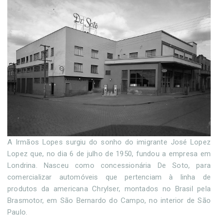
A Irmãos Lopes surgiu do sonho do imigrante José Lopez
Lopez que, no dia 6 de julho de 1950, fundou a empresa em
Londrina. Nasceu como concessionária De Soto, para
comercializar automóveis que pertenciam à linha de
produtos da americana Chrylser, montados no Brasil pela
Brasmotor, em São Bernardo do Campo, no interior de São
Paulo.