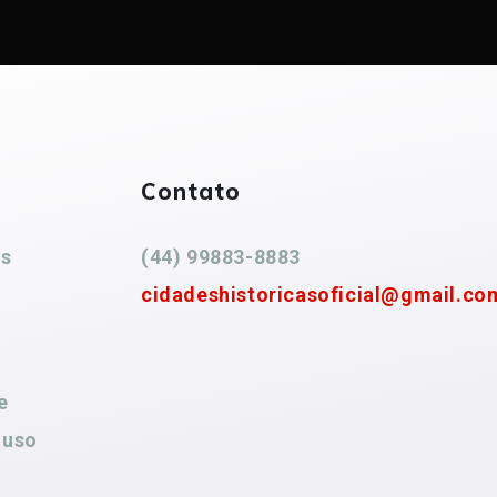
Contato
es
(44) 99883-8883
cidadeshistoricasoficial@gmail.co
e
 uso