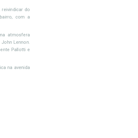
reivindicar do
bairro, com a
uma atmosfera
a John Lennon.
nte Pallotti e
ica na avenida