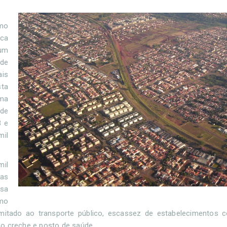
omo
ica
 um
 de
is
sta
uma
 de
8 e
mil
mil
ias
asa
omo
limitado ao transporte público, escassez de estabelecimentos 
mo creche e posto de saúde.