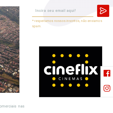
* respeitamos nossos inscritos, não enviamos
spam.
comerciais nas