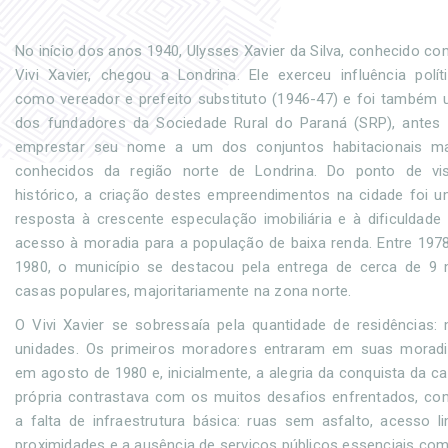
No início dos anos 1940, Ulysses Xavier da Silva, conhecido c
Vivi Xavier, chegou a Londrina. Ele exerceu influência polít
como vereador e prefeito substituto (1946-47) e foi também
dos fundadores da Sociedade Rural do Paraná (SRP), antes
emprestar seu nome a um dos conjuntos habitacionais ma
conhecidos da região norte de Londrina. Do ponto de vi
histórico, a criação destes empreendimentos na cidade foi 
resposta à crescente especulação imobiliária e à dificuldade
acesso à moradia para a população de baixa renda. Entre 197
1980, o município se destacou pela entrega de cerca de 9 
casas populares, majoritariamente na zona norte.
O Vivi Xavier se sobressaía pela quantidade de residências: 
unidades. Os primeiros moradores entraram em suas morad
em agosto de 1980 e, inicialmente, a alegria da conquista da c
própria contrastava com os muitos desafios enfrentados, c
a falta de infraestrutura básica: ruas sem asfalto, acesso 
proximidades e a ausência de serviços públicos essenciais co