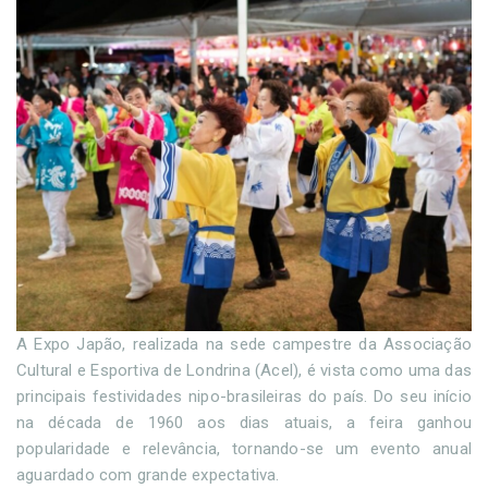
A Expo Japão, realizada na sede campestre da Associação
Cultural e Esportiva de Londrina (Acel), é vista como uma das
principais festividades nipo-brasileiras do país. Do seu início
na década de 1960 aos dias atuais, a feira ganhou
popularidade e relevância, tornando-se um evento anual
aguardado com grande expectativa.