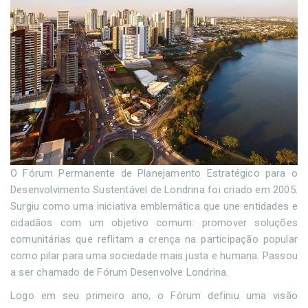
O Fórum Permanente de Planejamento Estratégico para o
Desenvolvimento Sustentável de Londrina foi criado em 2005.
Surgiu como uma iniciativa emblemática que une entidades e
cidadãos com um objetivo comum: promover soluções
comunitárias que reflitam a crença na participação popular
como pilar para uma sociedade mais justa e humana. Passou
a ser chamado de Fórum Desenvolve Londrina.
Logo em seu primeiro ano, o Fórum definiu uma visão