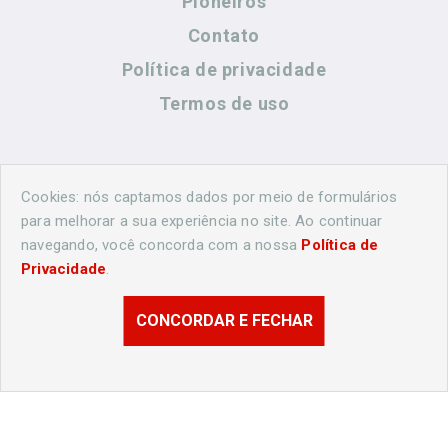
Pioneiros
Contato
Política de privacidade
Termos de uso
Contato
Cookies: nós captamos dados por meio de formulários
para melhorar a sua experiência no site. Ao continuar
navegando, você concorda com a nossa
Política de
(44) 99883-8883
Privacidade
.
cidadeshistoricasoficial@gmail.com
CONCORDAR E FECHAR
© 2026 Londrina Histórica. Todos os direitos reservados.
Desenvolvido por
Agência Nova Inteligência.