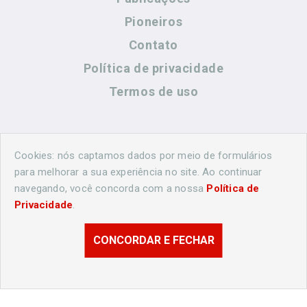
Pioneiros
Contato
Política de privacidade
Termos de uso
Contato
Cookies: nós captamos dados por meio de formulários
para melhorar a sua experiência no site. Ao continuar
navegando, você concorda com a nossa
Política de
(44) 99883-8883
Privacidade
.
cidadeshistoricasoficial@gmail.com
CONCORDAR E FECHAR
© 2026 Londrina Histórica. Todos os direitos reservados.