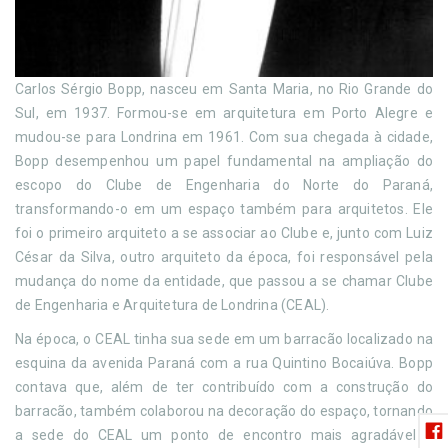
Carlos Sérgio Bopp, nasceu em Santa Maria, no Rio Grande do
Sul, em 1937. Formou-se em arquitetura em Porto Alegre e
mudou-se para Londrina em 1961. Com sua chegada à cidade,
Bopp desempenhou um papel fundamental na ampliação do
escopo do Clube de Engenharia do Norte do Paraná,
transformando-o em um espaço também para arquitetos. Ele
foi o primeiro arquiteto a se associar ao Clube e, junto com Luiz
César da Silva, outro arquiteto da época, foi responsável pela
mudança do nome da entidade, que passou a se chamar Clube
de Engenharia e Arquitetura de Londrina (CEAL).
Na época, o CEAL tinha sua sede em um barracão localizado na
esquina da avenida Paraná com a rua Quintino Bocaiúva. Bopp
contava que, além de ter contribuído com a construção do
barracão, também colaborou na decoração do espaço, tornando
a sede do CEAL um ponto de encontro mais agradável e