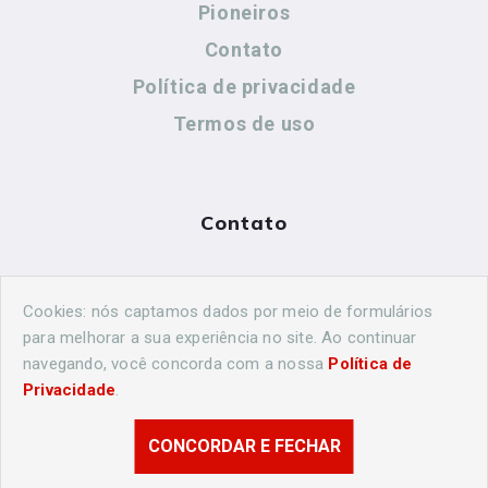
Pioneiros
Contato
Política de privacidade
Termos de uso
Contato
(44) 99883-8883
Cookies: nós captamos dados por meio de formulários
cidadeshistoricasoficial@gmail.com
para melhorar a sua experiência no site. Ao continuar
navegando, você concorda com a nossa
Política de
Privacidade
.
CONCORDAR E FECHAR
© 2026 Londrina Histórica. Todos os direitos reservados.
Desenvolvido por
Agência Nova Inteligência.