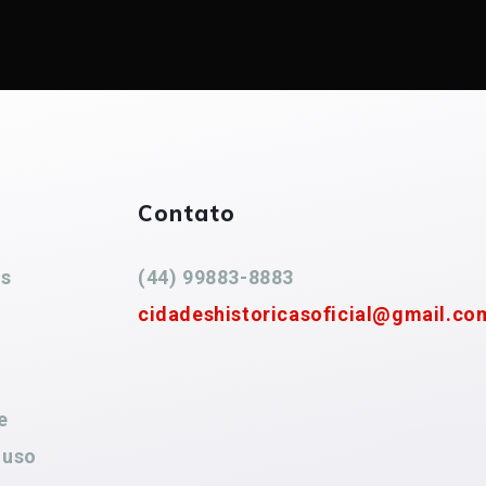
Contato
es
(44) 99883-8883
cidadeshistoricasoficial@gmail.co
e
 uso