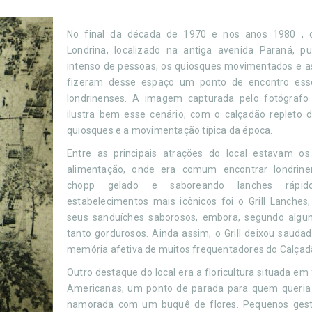
No final da década de 1970 e nos anos 1980 , 
Londrina, localizado na antiga avenida Paraná, pu
intenso de pessoas, os quiosques movimentados e as
fizeram desse espaço um ponto de encontro esse
londrinenses. A imagem capturada pelo fotógrafo 
ilustra bem esse cenário, com o calçadão repleto d
quiosques e a movimentação típica da época.
Entre as principais atrações do local estavam o
alimentação, onde era comum encontrar londrin
chopp gelado e saboreando lanches rápi
estabelecimentos mais icônicos foi o Grill Lanches
seus sanduíches saborosos, embora, segundo algun
tanto gordurosos. Ainda assim, o Grill deixou saud
memória afetiva de muitos frequentadores do Calçad
Outro destaque do local era a floricultura situada em 
Americanas, um ponto de parada para quem queria
namorada com um buquê de flores. Pequenos gest