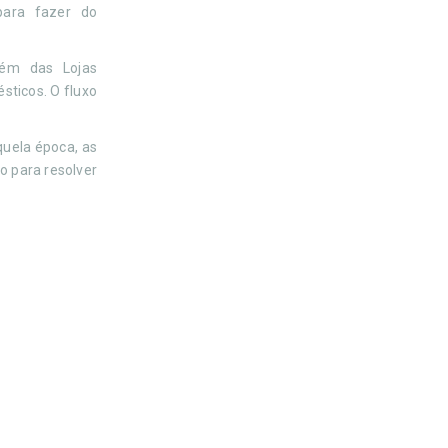
para fazer do
lém das Lojas
sticos. O fluxo
quela época, as
o para resolver