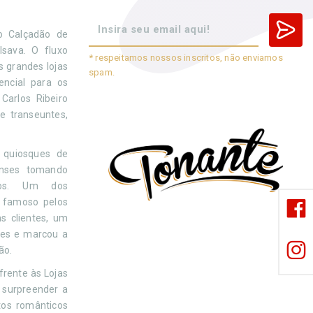
o Calçadão de
lsava. O fluxo
* respeitamos nossos inscritos, não enviamos
 grandes lojas
spam.
ncial para os
Carlos Ribeiro
e transeuntes,
s quiosques de
enses tomando
dos. Um dos
, famoso pelos
s clientes, um
ades e marcou a
ão.
frente às Lojas
 surpreender a
os românticos