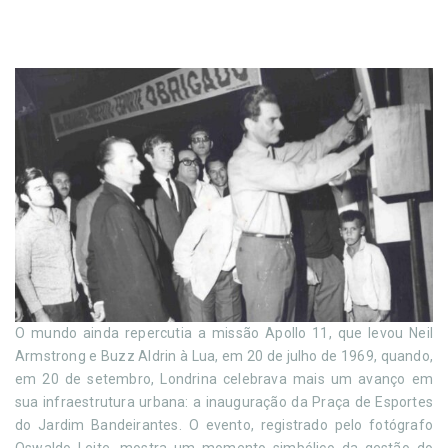
O mundo ainda repercutia a missão Apollo 11, que levou Neil
Armstrong e Buzz Aldrin à Lua, em 20 de julho de 1969, quando,
em 20 de setembro, Londrina celebrava mais um avanço em
sua infraestrutura urbana: a inauguração da Praça de Esportes
do Jardim Bandeirantes. O evento, registrado pelo fotógrafo