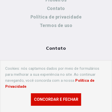
Contato
Política de privacidade
Termos de uso
Contato
(44) 99883-8883
Cookies: nós captamos dados por meio de formulários
cidadeshistoricasoficial@gmail.com
para melhorar a sua experiência no site. Ao continuar
navegando, você concorda com a nossa
Política de
Privacidade
.
CONCORDAR E FECHAR
© 2026 Londrina Histórica. Todos os direitos reservados.
Desenvolvido por
Agência Nova Inteligência.