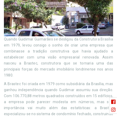
Quando Guidimar Guimarães se desligou da Construtora Brasília
em 1979, levou consigo o sonho de criar uma empresa que
combinasse a tradição construtiva que havia ajudado a
estabelecer com uma visão empresarial renovada. Assim
nasceu a Brastec, construtora que se tornaria uma das
principais forças do mercado imobiliário londrinense nos anos
1980.
A Brastec foi criada em 1979 como subsidiária da Brasília, mas
ganhou independência quando Guidimar assumiu sua direção.
Com 106.770,88 metros quadrados construídos em 15 edifícios,
a empresa pode parecer modesta em números, mas sua
importância vai muito além das estatísticas: a Brastec
especializou-se no sistema de condomínio fechado, construindo