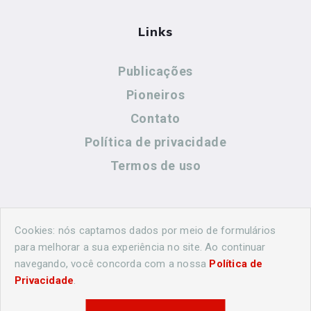
Links
Publicações
Pioneiros
Contato
Política de privacidade
Termos de uso
Contato
Cookies: nós captamos dados por meio de formulários
para melhorar a sua experiência no site. Ao continuar
navegando, você concorda com a nossa
Política de
(44) 99883-8883
Privacidade
.
cidadeshistoricasoficial@gmail.com