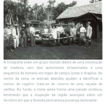
A fotografia exibe um grupo reunido diante de uma construção
de madeira, com dois automóveis estacionados e uma
sequência de homens em trajes de campo, botas e chapéus. No
centro da cena, os animais abatidos ajudam a identificar o
motivo do registro: trata-se do retorno de uma caçada de
caititus. Ao fundo, a mata ainda forma uma parede contínua,
lembrando que a ocupação da região avançava sobre um
território em que a floresta permanecia presença dominante.