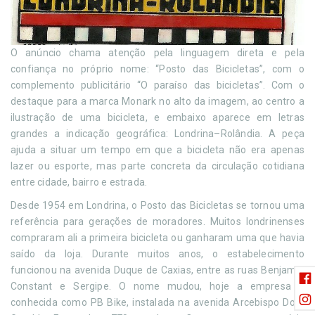
O anúncio chama atenção pela linguagem direta e pela
confiança no próprio nome: “Posto das Bicicletas”, com o
complemento publicitário “O paraíso das bicicletas”. Com o
destaque para a marca Monark no alto da imagem, ao centro a
ilustração de uma bicicleta, e embaixo aparece em letras
grandes a indicação geográfica: Londrina–Rolândia. A peça
ajuda a situar um tempo em que a bicicleta não era apenas
lazer ou esporte, mas parte concreta da circulação cotidiana
entre cidade, bairro e estrada.
Desde 1954 em Londrina, o Posto das Bicicletas se tornou uma
referência para gerações de moradores. Muitos londrinenses
compraram ali a primeira bicicleta ou ganharam uma que havia
saído da loja. Durante muitos anos, o estabelecimento
funcionou na avenida Duque de Caxias, entre as ruas Benjamin
Constant e Sergipe. O nome mudou, hoje a empresa é
conhecida como PB Bike, instalada na avenida Arcebispo Dom