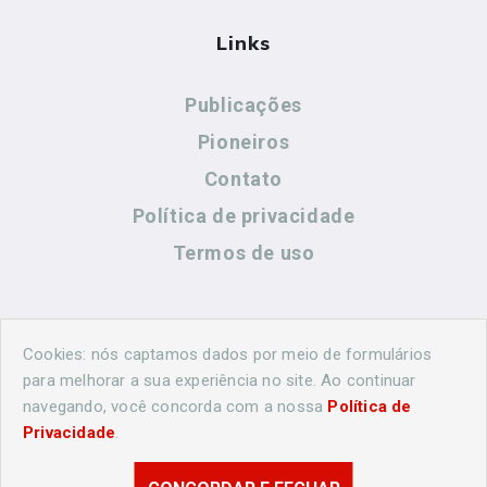
Links
Publicações
Pioneiros
Contato
Política de privacidade
Termos de uso
Contato
Cookies: nós captamos dados por meio de formulários
para melhorar a sua experiência no site. Ao continuar
navegando, você concorda com a nossa
Política de
(44) 99883-8883
Privacidade
.
cidadeshistoricasoficial@gmail.com