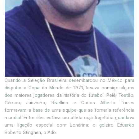
Quando a Seleção Brasileira desembarcou no México para
disputar a Copa do Mundo de 1970, levava consigo alguns
dos maiores jogadores da história do futebol. Pelé, Tostão,
Gérson, Jairzinho, Rivellino e Carlos Alberto Torres
formavam a base de uma equipe que se tornaria referência
mundial. Entre eles estava um atleta cuja trajetória guardava
uma ligação especial com Londrina: o goleiro Eduardo
Roberto Stinghen, o Ado.