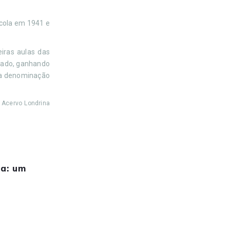
scola em 1941 e
iras aulas das
liado, ganhando
 a denominação
/ Acervo Londrina
a: um