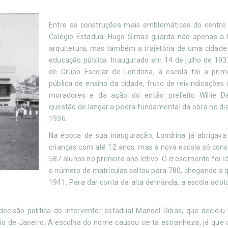
Entre as construções mais emblemáticas do centro 
Colégio Estadual Hugo Simas guarda não apenas a h
arquitetura, mas também a trajetória de uma cidade
educação pública. Inaugurado em 14 de julho de 19
de Grupo Escolar de Londrina, a escola foi a prime
pública de ensino da cidade, fruto de reivindicações 
moradores e da ação do então prefeito Willie Da
questão de lançar a pedra fundamental da obra no dia
1936.
Na época de sua inauguração, Londrina já abrigava
crianças com até 12 anos, mas a nova escola só con
587 alunos no primeiro ano letivo. O crescimento foi r
o número de matrículas saltou para 780, chegando a
1941. Para dar conta da alta demanda, a escola ado
isão política do interventor estadual Manoel Ribas, que decidi
o de Janeiro. A escolha do nome causou certa estranheza, já que o