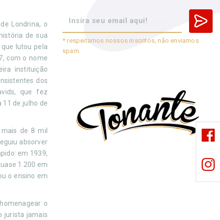
de Londrina, o
istória de sua
* respeitamos nossos inscritos, não enviamos
 que lutou pela
spam.
37, com o nome
ira instituição
insistentes dos
vids, que fez
 11 de julho de
 mais de 8 mil
seguiu absorver
ápido: em 1939,
 quase 1.200 em
tou o ensino em
u homenagear o
 jurista jamais