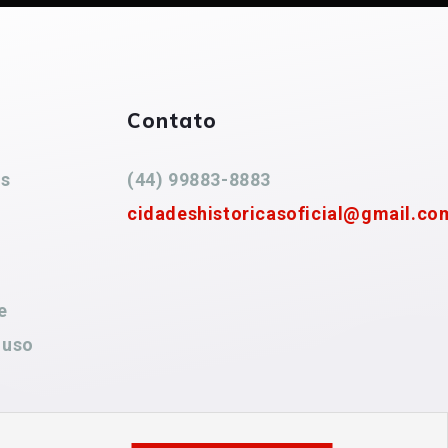
Contato
es
(44) 99883-8883
cidadeshistoricasoficial@gmail.co
e
 uso