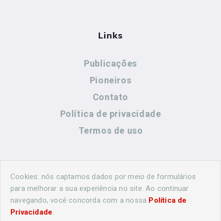
Links
Publicações
Pioneiros
Contato
Política de privacidade
Termos de uso
Contato
Cookies: nós captamos dados por meio de formulários
para melhorar a sua experiência no site. Ao continuar
navegando, você concorda com a nossa
Política de
(44) 99883-8883
Privacidade
.
cidadeshistoricasoficial@gmail.com