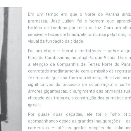
Em um tempo em que o Norte do Paraná aind
promessa, José Juliani foi o homem que aprend
história de Londrina por meio da luz. Com um olha
sensível e técnica refinada, ele tornou-se pela fotogr
visual da fundação da cidade.
Foi um clique — literal e metafórico — sobre a q
Ribeirão Cambezinho, no atual Parque Arthur Thom
a atenção da Companhia de Terras Norte do Paran
contratado imediatamente com a missão de registrar 
fez mais do que isso. Com sua câmera, eternizou os
significativos do processo de colonização: o corte
árvores gigantescas, o surgimento das primeiras rua
chegada dos tratores, a construção dos primeiros pré
igrejas.
Por quase duas décadas, ele foi o “olho ofic
acompanhando desde as grandes inaugurações — de 
comerciais — até os gestos simples do cotidiano