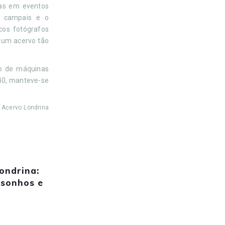
ças em eventos
s campais e o
cos fotógrafos
r um acervo tão
ão de máquinas
940, manteve-se
/ Acervo Londrina
ondrina:
 sonhos e