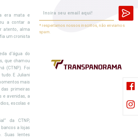
a era mata e
eu a contar a
* respeitamos nossos inscritos, não enviamos
r atento, alma
spam.
afia um cronista
ueda d’água do
as, que chamou
á (CTNP). Foi
tudo. E Juliani
 momentos mais
 das primeiras
s e avenidas, a
dios, escolas e
ial” da CTNP,
bancos a lojas
. Suas lentes