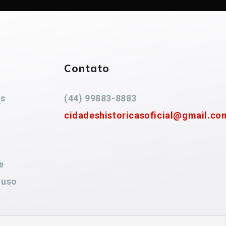
Contato
es
(44) 99883-8883
cidadeshistoricasoficial@gmail.co
e
 uso