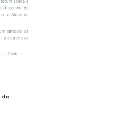
tetura sólida e
nstitucional da
 com a Alameda
 um símbolo da
ar a cidade que
s / Diretoria de
 da