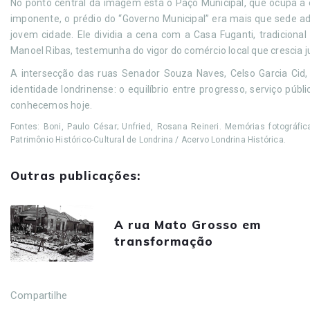
No ponto central da imagem está o Paço Municipal, que ocupa a e
imponente, o prédio do “Governo Municipal” era mais que sede ad
jovem cidade. Ele dividia a cena com a Casa Fuganti, tradicion
Manoel Ribas, testemunha do vigor do comércio local que crescia j
A intersecção das ruas Senador Souza Naves, Celso Garcia Cid
identidade londrinense: o equilíbrio entre progresso, serviço púb
conhecemos hoje.
Fontes: Boni, Paulo César; Unfried, Rosana Reineri. Memórias fotográfic
Patrimônio Histórico-Cultural de Londrina / Acervo Londrina Histórica.
Outras publicações:
A rua Mato Grosso em
transformação
Compartilhe