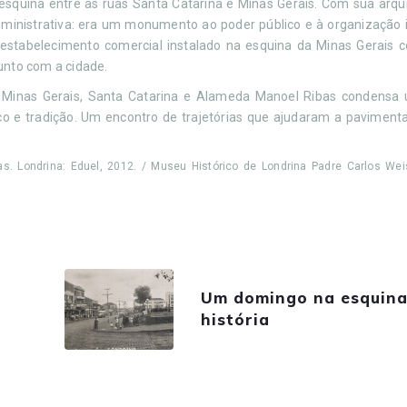
squina entre as ruas Santa Catarina e Minas Gerais. Com sua arqui
ministrativa: era um monumento ao poder público e à organização i
al estabelecimento comercial instalado na esquina da Minas Gerais
unto com a cidade.
, Minas Gerais, Santa Catarina e Alameda Manoel Ribas condensa
lico e tradição. Um encontro de trajetórias que ajudaram a paviment
as. Londrina: Eduel, 2012. / Museu Histórico de Londrina Padre Carlos Weis
Um domingo na esquina
história