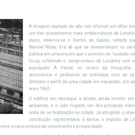
A imagem captada do alto nos oferece um olhar priv
um dos cruzamentos mais emblemáticos de Londrin
plano, observa-se o Centro de Saúde, voltado p
Manoel Ribas. Era ali que se desenvolviam os ser
pública em uma era em que o conceito de “cuidado co
força, refletindo o compromisso de Londrina com 
população. À frente, no centro da fotografia
automóveis e pedestres se entrelaça com as co
definem o perfil de uma cidade em expansão, em a
anos 1960.
O edifício em destaque à direita, ainda envolto e
andaimes, é o Julio Fuganti, um dos principais mar
onda de verticalização na cidade. Já atingindo o oita
construção representava, à época, o impulso de L
 como uma promessa de crescimento e prosperidade.