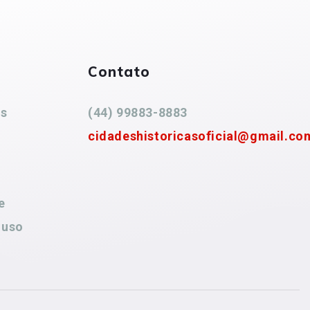
Contato
es
(44) 99883-8883
cidadeshistoricasoficial@gmail.co
e
 uso