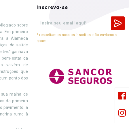
Inscreva-se
ilegiado sobre
a. Em primeiro
* respeitamos nossos inscritos, não enviamos
ara a Alameda
spam.
viços de saúde
letivo” ganhava
o bem-estar da
, o vaivém de
nstruções que
lgum ponto dos
m sua malha de
cos da primeira
vo pavimento, a
ondrina rumo à