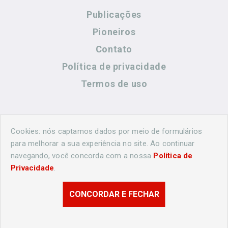
Publicações
Pioneiros
Contato
Política de privacidade
Termos de uso
Contato
Cookies: nós captamos dados por meio de formulários
para melhorar a sua experiência no site. Ao continuar
navegando, você concorda com a nossa
Política de
(44) 99883-8883
Privacidade
.
cidadeshistoricasoficial@gmail.com
CONCORDAR E FECHAR