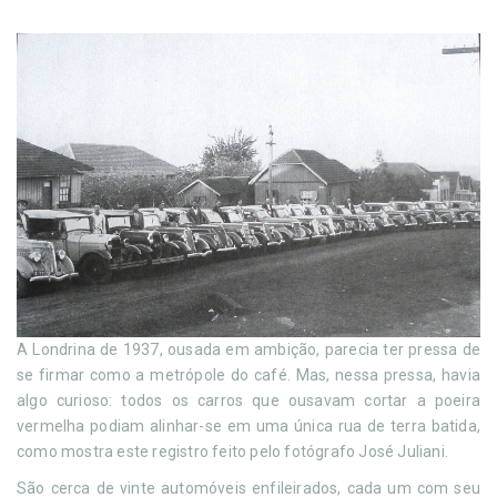
A Londrina de 1937, ousada em ambição, parecia ter pressa de
se firmar como a metrópole do café. Mas, nessa pressa, havia
algo curioso: todos os carros que ousavam cortar a poeira
vermelha podiam alinhar-se em uma única rua de terra batida,
como mostra este registro feito pelo fotógrafo José Juliani.
São cerca de vinte automóveis enfileirados, cada um com seu