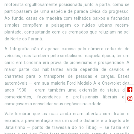
motorista orgulhosamente posicionado junto à porta, como se
participassem de uma espécie de parada cívica do progresso.
Ao fundo, casas de madeira com telhados baixos e fachadas
simples compõem a paisagem do núcleo urbano recém-
plantado, contrastando com os cromados que reluziam no sol
do Norte do Paraná.
A fotografia não é apenas curiosa pelo número reduzido de
veículos, mas também pelo simbolismo: naquela época, ter um
carro em Londrina era prova de pioneirismo e prosperidade. A
maior parte dos habitantes ainda dependia de cavalos e
charretes para o transporte de pessoas e cargas. Esses
automóveis — em sua maioria Ford Modelo A e Chevrolet dos
anos 1930 — eram também uma extensão do status dos
comerciantes, fazendeiros e profissionais liberais que
começavam a consolidar seus negócios na cidade.
Vale lembrar que as ruas ainda eram abertas com trator e
enxada, a pavimentação era um sonho distante e o trajeto até
Jataizinho — ponto de travessia do rio Tibagi — se fazia em