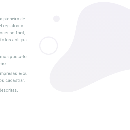
a pioneira de
 registrar a
ocesso fácil,
 fotos antigas
.
remos postá-lo
ção.
empresas e/ou
os cadastrar.
descritas.