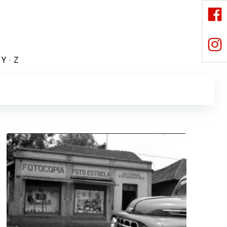
-
Y
-
Z