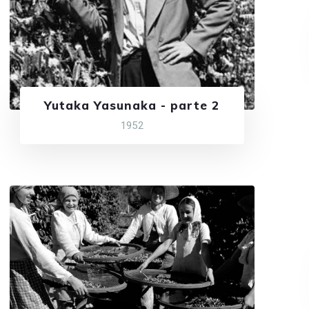
Yutaka Yasunaka - parte 2
1952