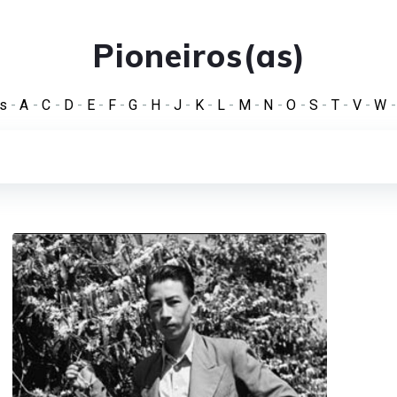
Pioneiros(as)
s
-
A
-
C
-
D
-
E
-
F
-
G
-
H
-
J
-
K
-
L
-
M
-
N
-
O
-
S
-
T
-
V
-
W