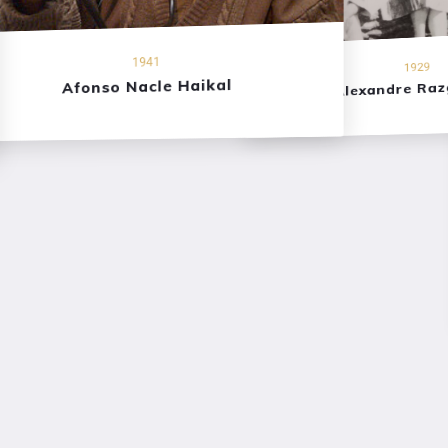
1941
1929
Afonso Nacle Haikal
Alexandre Raz